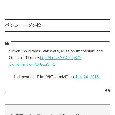
ベンジー・ダン役
Simon Pegg talks Star Wars, Mission Impossible and
Game of Thrones
http://t.co/3S8X5dfpKQ
pic.twitter.com/GJjxzj3rT1
— Independent Film (@TheIndyFilm)
July 24, 2015