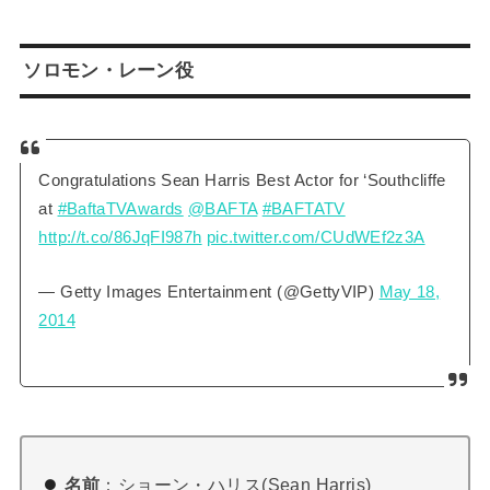
ソロモン・レーン役
Congratulations Sean Harris Best Actor for ‘Southcliffe
at
#BaftaTVAwards
@BAFTA
#BAFTATV
http://t.co/86JqFI987h
pic.twitter.com/CUdWEf2z3A
— Getty Images Entertainment (@GettyVIP)
May 18,
2014
名前
：ショーン・ハリス(Sean Harris)