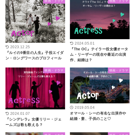
映画・ドラマ
映画・ドラマ
2024.05.01
2023.12.25
『The OC』テイラー役女優オータ
『ルイの9番目の人生』子役エイダ
ム・リーザーの現在や最近の出演
ン・ロングワースのプロフィール
作、結婚は？
映画・ドラマ
映画・ドラマ
2019.05.04
オマール・シーの有名な出演作や
2024.01.07
結婚・妻、子供のこと♡
『シンデレラ』女優リリー・ジェ
ームズは歌も歌える？