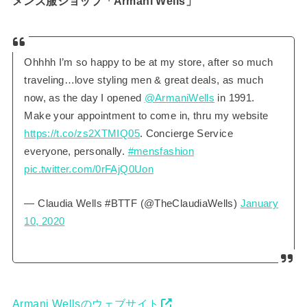
メンズ服ショップ「Armani Wells」
Ohhhh I’m so happy to be at my store, after so much
traveling…love styling men & great deals, as much
now, as the day I opened
@ArmaniWells
in 1991.
Make your appointment to come in, thru my website
https://t.co/zs2XTMIQ05
. Concierge Service
everyone, personally.
#mensfashion
pic.twitter.com/0rFAjQ0Uon
— Claudia Wells #BTTF (@TheClaudiaWells)
January
10, 2020
Armani Wellsのウェブサイト