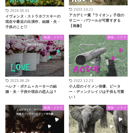
2023.10.21
2024.05.01
アカデミー賞『ライオン』子役の
イヴォンヌ・ストラホフスキーの
サニー・パワールが可愛すぎる
現在や最近の出演作、結婚・夫・
【画像】
子供のこと♡
映画・ドラマ
映画・ドラマ
2023.06.29
2022.12.23
ヘレナ・ボナム＝カーターの結
小人症のイケメン俳優、ピータ
婚・夫・子供や現在の恋人は？
ー・ディンクレイジは子供も可愛
い！
映画・ドラマ
映画・ドラマ