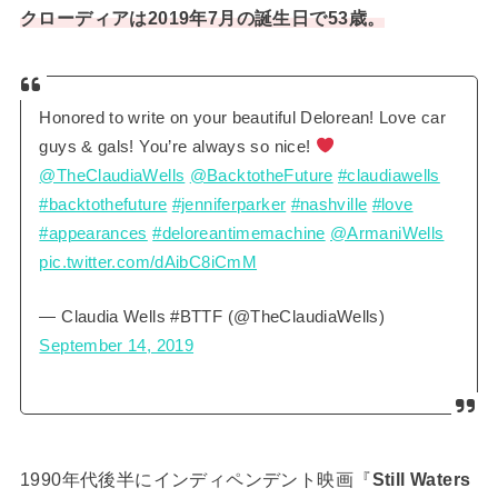
クローディアは2019年7月の誕生日で53歳。
Honored to write on your beautiful Delorean! Love car
guys & gals! You’re always so nice!
@TheClaudiaWells
@BacktotheFuture
#claudiawells
#backtothefuture
#jenniferparker
#nashville
#love
#appearances
#deloreantimemachine
@ArmaniWells
pic.twitter.com/dAibC8iCmM
— Claudia Wells #BTTF (@TheClaudiaWells)
September 14, 2019
1990年代後半にインディペンデント映画『
Still Waters