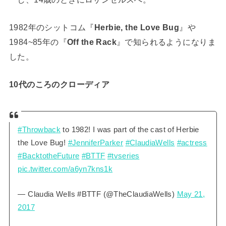
1982年のシットコム『
Herbie, the Love Bug
』や
1984~85年の『
Off the Rack
』で知られるようになりま
した。
10代のころのクローディア
#Throwback
to 1982! I was part of the cast of Herbie
the Love Bug!
#JenniferParker
#ClaudiaWells
#actress
#BacktotheFuture
#BTTF
#tvseries
pic.twitter.com/a6yn7kns1k
— Claudia Wells #BTTF (@TheClaudiaWells)
May 21,
2017