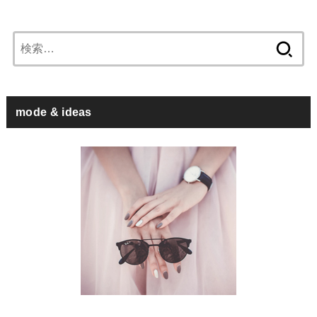
検
索:
mode & ideas