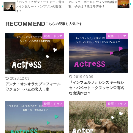
『バックトゥザフューチャー』母ロ
アレック・ボールドウィンの結婚や
レイン役リー・トンプソンの現在
妻、子供は？娘はモデル？
は？
RECOMMEND
映画・ドラマ
映画・ドラマ
2019.03.09
2023.12.03
『インフェルノ』シンスキー役シ
アンナ・オシオラのプロフィール
セ・バベット・クヌッセン♡有名
♡ジョン・ハムの恋人→妻
な出演作は？
映画・ドラマ
映画・ドラマ