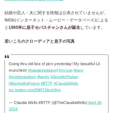
結婚や恋人・夫に関する情報は公表されていませんが、
IMDb(インターネット・ムービー・データベース)による
と
1995年に息子セバスチャンさんが誕生
しています。
若いころのクローディアと息子の写真
Going thru old box of pics yesterday! My beautiful Lil
munchkin!
#happiestofdays
!
#myson
#love
#motherandson
#family
#JenniferParker
#BacktotheFuture
#BTTF
#ClaudiaWells
pic.twitter.com/58RTDbckWm
— Claudia Wells #BTTF (@TheClaudiaWells)
April 28,
2018