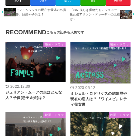
ポスト
シェア
はてブ
送る
Pocket
アン・ヘッシュの現在や最近の出演
『007 美しき獲物たち』ジェニー
作、結婚や子供は？
役女優アリソン・ドゥーディの現在
は？
RECOMMEND
映画・ドラマ
映画・ドラマ
2022.12.30
2023.05.12
ジュリアン・ムーアの夫はどんな
ミシェル・ロドリゲスの結婚歴や
人？子供(息子＆娘)は？
現在の恋人は？『ワイスピ』レテ
ィ役女優
映画・ドラマ
映画・ドラマ