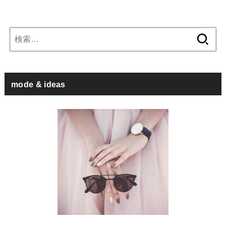
検
索:
mode & ideas