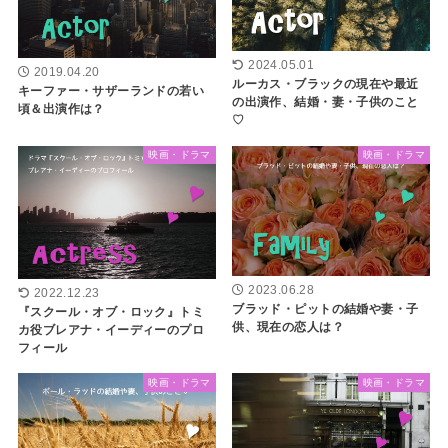
2024.05.01
2019.04.20
ルーカス・ブラックの現在や最近
キーファー・サザーランドの若い
の出演作、結婚・妻・子供のこと
頃＆出演作は？
♡
映画・ドラマ
映画・ドラマ
2023.06.28
2022.12.23
ブラッド・ピットの結婚や妻・子
『スクール・オブ・ロック』トミ
供、現在の恋人は？
カ役ブレアナ・イーディーのプロ
フィール
映画・ドラマ
映画・ドラマ