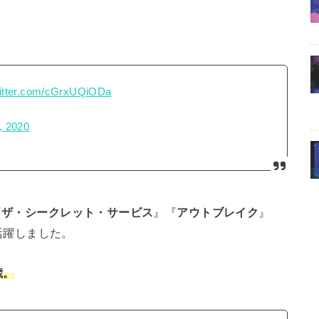
witter.com/cGrxUQiODa
, 2020
『
ザ・シークレット・サービス
』『
アウトブレイク
』
活躍しました。
歳。