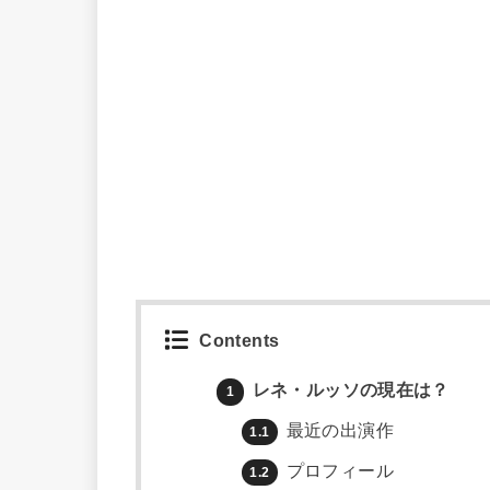
Contents
レネ・ルッソの現在は？
1
最近の出演作
1.1
プロフィール
1.2