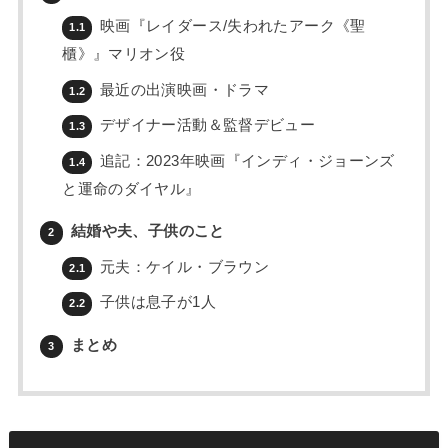
映画『レイダース/失われたアーク《聖
1.1
櫃》』マリオン役
最近の出演映画・ドラマ
1.2
デザイナー活動＆監督デビュー
1.3
追記：2023年映画『インディ・ジョーンズ
1.4
と運命のダイヤル』
結婚や夫、子供のこと
2
元夫：ケイル・ブラウン
2.1
子供は息子が1人
2.2
まとめ
3