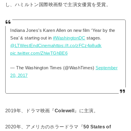
し、ハミルトン国際映画祭で主演女優賞を受賞。
Indiana Jones’s Karen Allen on new film ‘Year by the
Sea’ & starting out in
#WashingtonDC
stages.
@LTWestEndCinema
https://t.co/zFCz4p8udk
pic.twitter.com/ZhiwTGhBE6
— The Washington Times (@WashTimes)
September
20, 2017
2019年、ドラマ映画『
Colewell
』に主演。
2020年、アメリカのホラードラマ『
50 States of