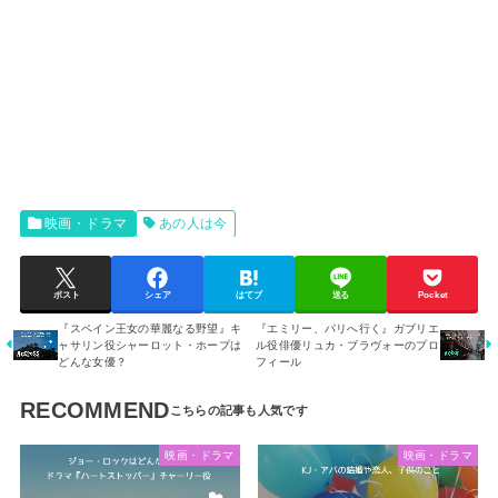
映画・ドラマ
あの人は今
ポスト
シェア
はてブ
送る
Pocket
『スペイン王女の華麗なる野望』キ
『エミリー、パリへ行く』ガブリエ
ャサリン役シャーロット・ホープは
ル役俳優リュカ・ブラヴォーのプロ
どんな女優？
フィール
RECOMMEND
映画・ドラマ
映画・ドラマ