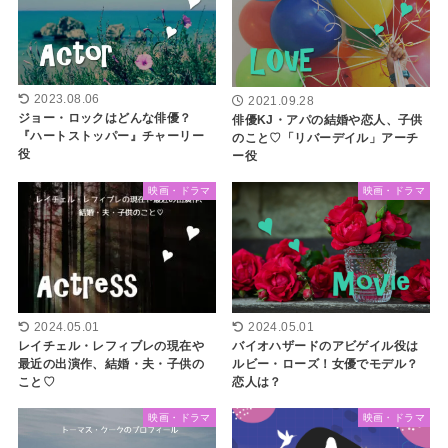
2023.08.06
2021.09.28
ジョー・ロックはどんな俳優？
俳優KJ・アパの結婚や恋人、子供
『ハートストッパー』チャーリー
のこと♡「リバーデイル」アーチ
役
ー役
映画・ドラマ
映画・ドラマ
2024.05.01
2024.05.01
レイチェル・レフィブレの現在や
バイオハザードのアビゲイル役は
最近の出演作、結婚・夫・子供の
ルビー・ローズ！女優でモデル？
こと♡
恋人は？
映画・ドラマ
映画・ドラマ