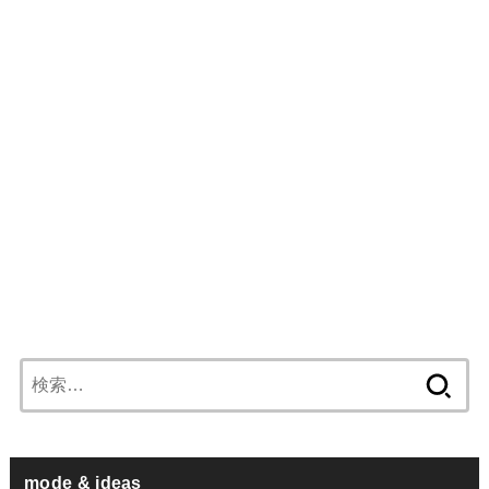
検
索:
mode & ideas