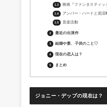
映画『ファンタスティッ
1.3
アンバー・ハードと泥沼
1.4
音楽活動
1.5
最近の出演作
2
結婚や妻、子供のこと♡
3
現在の恋人は？
4
まとめ
5
ジョニー・デップの現在は？