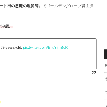
リート街の悪魔の理髪師
』でゴールデングローブ賞主演
59歳。
 59-years-old.
pic.twitter.com/EIiuYjmBcR
。