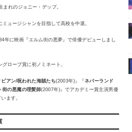
州生まれのジョニー・デップ。
きにミュージシャンを目指して高校を中退。
、1984年に映画『エルム街の悪夢』で俳優デビューしまし
ングローブ賞に初ノミネート。
ビアン/呪われた海賊たち
(2003年)』『
ネバーランド
ト街の悪魔の理髪師
(2007年)』でアカデミー賞主演男優
ています。
賞