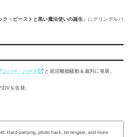
ック・ビーストと黒い魔法使いの誕生
』にグリンデルバ
アンバー・ハード
と泥沼離婚騒動＆裁判に発展。
のDVを告発。
t: Hard-partying, photo hack, terriergate, and more