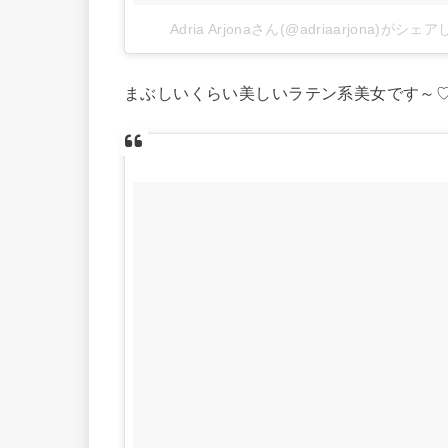
Adria Arjonaさん(@adriaarjona)がシ
まぶしいくらい美しいラテン系美女です～