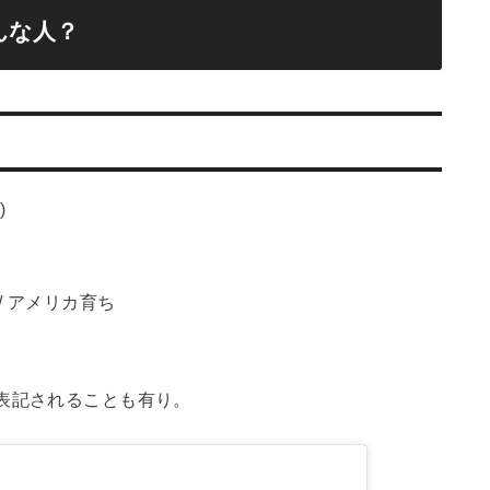
んな人？
)
/ アメリカ育ち
表記されることも有り。