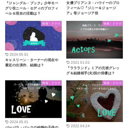
女優ブリアンヌ・ハウイーのプロ
『ジャングル・ブック』少年モー
フィール♡『ジニー＆ジョージ
グリ役ニール・セディのプロフィ
ア』母ジョージア役
ール＆現在の活動は？
映画・ドラマ
映画・ドラマ
2024.05.01
キャスリーン・ターナーの現在や
2021.01.02
最近の出演作、結婚は？
『ララランド』ミアの元彼グレッ
グ＆結婚相手(夫)役の俳優は？
映画・ドラマ
映画・ドラマ
2024.05.01
2022.04.24
バーバラ・バックの結婚や子供の