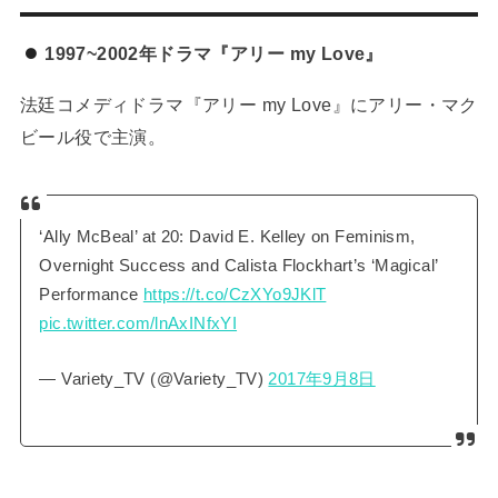
1997~2002年ドラマ『アリー my Love』
法廷コメディドラマ『アリー my Love』にアリー・マク
ビール役で主演。
‘Ally McBeal’ at 20: David E. Kelley on Feminism,
Overnight Success and Calista Flockhart’s ‘Magical’
Performance
https://t.co/CzXYo9JKlT
pic.twitter.com/lnAxINfxYI
— Variety_TV (@Variety_TV)
2017年9月8日