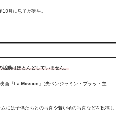
5年10月に息子が誕生。
ての活動はほとんどしていません。
の映画『
La Mission
』(夫ベンジャミン・ブラット主
ラムには子供たちとの写真や若い頃の写真などを投稿し