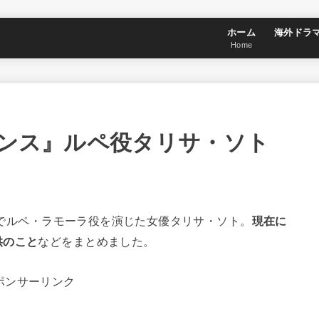
ホーム
海外ドラ
Home
センス』ルペ役タリサ・ソト
ス』でルペ・ラモーラ役を演じた女優タリサ・ソト。
現在に
供のこと
などをまとめました。
ポンサーリンク