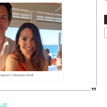
stagram // Benjamin Bratt
ム