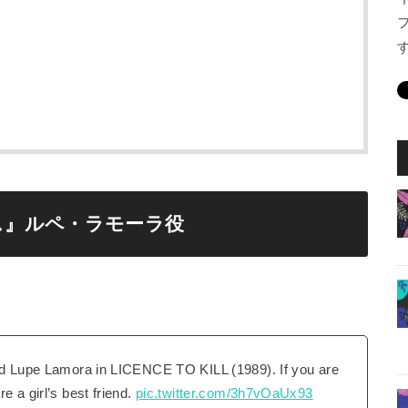
ンス』ルペ・ラモーラ役
yed Lupe Lamora in LICENCE TO KILL (1989). If you are
e a girl’s best friend.
pic.twitter.com/3h7vOaUx93