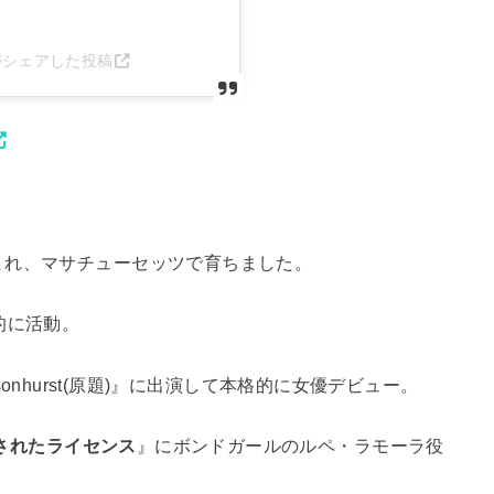
att)がシェアした投稿
まれ、マサチューセッツで育ちました。
的に活動。
ensonhurst(原題)』に出演して本格的に女優デビュー。
消されたライセンス
』にボンドガールのルペ・ラモーラ役