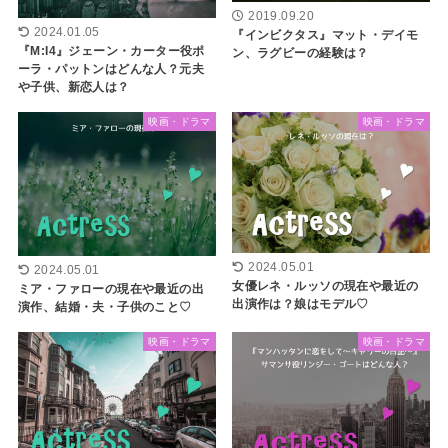
2019.09.20
2024.01.05
『インビクタス』マット・デイモ
『M:I4』ジェーン・カーター役ポ
ン、ラグビーの経験は？
ーラ・パットンはどんな人？元夫
や子供、新恋人は？
映画・ドラマ
映画・ドラマ
2024.05.01
2024.05.01
女優レネ・ルッソの現在や最近の
ミア・ファローの現在や最近の出
出演作は？娘はモデル♡
演作、結婚・夫・子供のこと♡
映画・ドラマ
映画・ドラマ