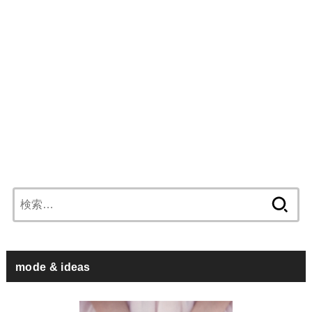
検
索:
mode & ideas