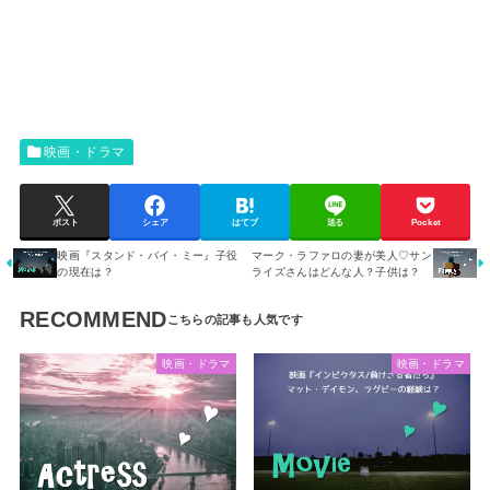
映画・ドラマ
ポスト
シェア
はてブ
送る
Pocket
映画『スタンド・バイ・ミー』子役
マーク・ラファロの妻が美人♡サン
の現在は？
ライズさんはどんな人？子供は？
RECOMMEND
映画・ドラマ
映画・ドラマ