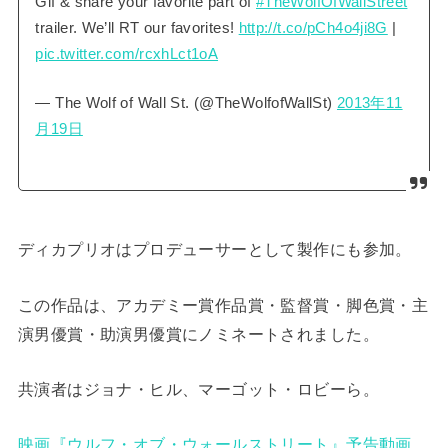
Gif & share your favorite part of
#TheWolfOfWallStreet
trailer. We’ll RT our favorites!
http://t.co/pCh4o4ji8G
|
pic.twitter.com/rcxhLct1oA
— The Wolf of Wall St. (@TheWolfofWallSt)
2013年11
月19日
ディカプリオはプロデューサーとして製作にも参加。
この作品は、アカデミー賞作品賞・監督賞・脚色賞・主
演男優賞・助演男優賞にノミネートされました。
共演者はジョナ・ヒル、マーゴット・ロビーら。
映画『ウルフ・オブ・ウォールストリート』予告動画