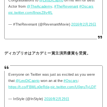
Congratulations to
@LeoDiCaprio
on his win for Best
Actor from
@TheAcademy
.
#TheRevenant
#Oscars
pic.twitter.com/8nosZ8v4fL
— #TheRevenant (@RevenantMovie)
2016年2月29日
ディカプリオはアカデミー賞主演男優賞を受賞。
Everyone on Twitter was just as excited as you were
that
@LeoDiCaprio
won an at the
#Oscars
:
https://t.co/FBMLo0eRda
pic.twitter.com/U0gruTyLDF
— InStyle (@InStyle)
2016年2月29日